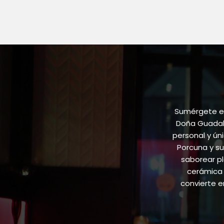
Sumérgete en
Doña Guadalu
personal y ún
Porcuna y su
saborear pl
cerámica 
convierte 