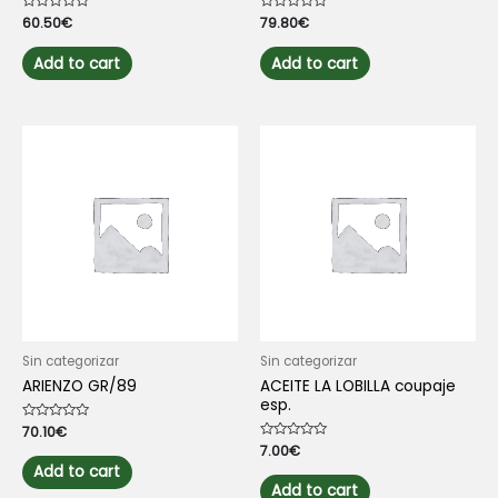
Rated
60.50
€
Rated
79.80
€
0
0
out
out
of
of
Add to cart
Add to cart
5
5
Sin categorizar
Sin categorizar
ARIENZO GR/89
ACEITE LA LOBILLA coupaje
esp.
Rated
70.10
€
0
Rated
7.00
€
out
0
of
Add to cart
out
5
of
Add to cart
5