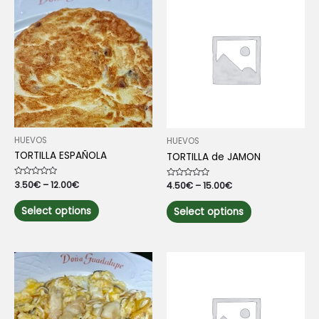
HUEVOS
HUEVOS
TORTILLA ESPAÑOLA
TORTILLA de JAMON
Rated
3.50
€
–
12.00
€
Rated
4.50
€
–
15.00
€
0
0
out
This
out
This
of
of
Select options
Select options
5
product
5
product
has
has
multiple
multiple
variants.
variants.
The
The
options
options
may
may