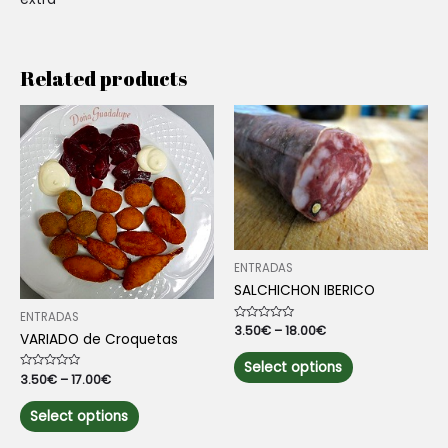
Related products
ENTRADAS
SALCHICHON IBERICO
ENTRADAS
Rated
3.50
€
–
18.00
€
VARIADO de Croquetas
0
out
This
of
Select options
5
product
Rated
3.50
€
–
17.00
€
0
has
out
This
of
Select options
multiple
5
product
variants.
has