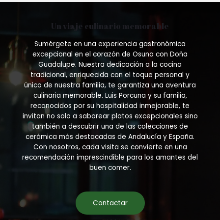
be
may
chosen
be
Un viaje culinario memorable
on
chosen
the
on
Sumérgete en una experiencia gastronómica
product
the
excepcional en el corazón de Osuna con Doña
page
product
Guadalupe. Nuestra dedicación a la cocina
page
tradicional, enriquecida con el toque personal y
único de nuestra familia, te garantiza una aventura
culinaria memorable. Luis Porcuna y su familia,
reconocidos por su hospitalidad inmejorable, te
invitan no solo a saborear platos excepcionales sino
también a descubrir una de las colecciones de
cerámica más destacadas de Andalucía y España.
Con nosotros, cada visita se convierte en una
recomendación imprescindible para los amantes del
buen comer.
Contactar