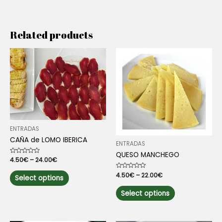
Related products
ENTRADAS
CAÑA de LOMO IBERICA
ENTRADAS
QUESO MANCHEGO
Rated
4.50
€
–
24.00
€
0
out
This
Rated
4.50
€
–
22.00
€
of
Select options
0
5
product
out
This
of
has
Select options
5
product
multiple
has
variants.
multiple