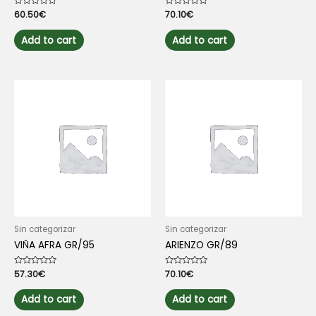
Rated
60.50
€
Rated
70.10
€
0
0
out
out
of
of
Add to cart
Add to cart
5
5
Sin categorizar
Sin categorizar
VIÑA AFRA GR/95
ARIENZO GR/89
Rated
57.30
€
Rated
70.10
€
0
0
out
out
of
of
Add to cart
Add to cart
5
5