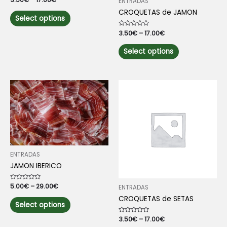
ENTRADAS
0
out
This
CROQUETAS de JAMON
of
Select options
5
product
has
Rated
3.50
€
–
17.00
€
0
multiple
out
This
of
Select options
variants.
5
product
The
has
options
multiple
may
variants.
be
The
chosen
options
on
may
the
be
product
chosen
page
on
ENTRADAS
the
JAMON IBERICO
product
page
Rated
5.00
€
–
29.00
€
ENTRADAS
0
out
This
CROQUETAS de SETAS
of
Select options
5
product
has
Rated
3.50
€
–
17.00
€
0