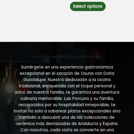
multiple
out
This
of
Select options
variants.
5
product
The
has
options
multiple
may
variants.
be
The
chosen
options
on
may
the
be
Un viaje culinario memorable
product
chosen
page
on
Sumérgete en una experiencia gastronómica
the
excepcional en el corazón de Osuna con Doña
product
Guadalupe. Nuestra dedicación a la cocina
page
tradicional, enriquecida con el toque personal y
único de nuestra familia, te garantiza una aventura
culinaria memorable. Luis Porcuna y su familia,
reconocidos por su hospitalidad inmejorable, te
invitan no solo a saborear platos excepcionales sino
también a descubrir una de las colecciones de
cerámica más destacadas de Andalucía y España.
Con nosotros, cada visita se convierte en una