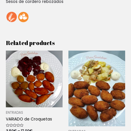
Sesos de cordero rebozados
Related products
ENTRADAS
VARIADO de Croquetas
Rated
3.50
€
–
17.00
€