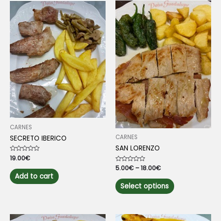
CARNES
CARNES
SECRETO IBERICO
SAN LORENZO
Rated
19.00
€
0
Rated
5.00
€
–
18.00
€
out
0
of
Add to cart
out
This
5
of
Select options
5
product
has
multiple