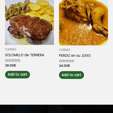
variants.
The
options
may
be
chosen
on
the
product
page
CARNES
CARNES
SOLOMILLO de TERNERA
PERDIZ en su JUGO
Rated
29.00
€
Rated
24.00
€
0
0
out
out
of
of
Add to cart
Add to cart
5
5