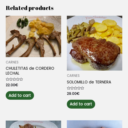
Related products
CARNES
CHULETITAS de CORDERO
LECHAL
CARNES
SOLOMILLO de TERNERA
Rated
22.00
€
0
out
Rated
29.00
€
of
Add to cart
0
5
out
of
Add to cart
5