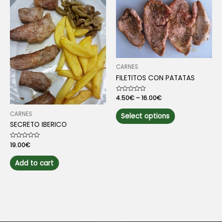
CARNES
FILETITOS CON PATATAS
Rated
4.50
€
–
16.00
€
0
out
This
CARNES
of
Select options
5
product
SECRETO IBERICO
has
multiple
Rated
19.00
€
0
variants.
out
of
The
Add to cart
5
options
may
be
chosen
on