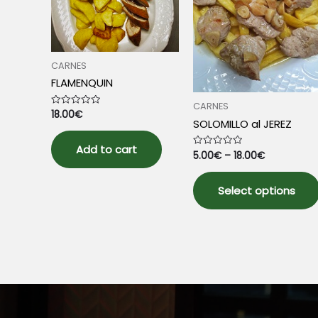
CARNES
FLAMENQUIN
CARNES
18.00
€
Rated
SOLOMILLO al JEREZ
0
out
of
5
Add to cart
5.00
€
–
18.00
€
Rated
0
out
of
5
Select options