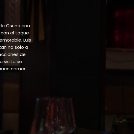
 de Osuna con
 con el toque
emorable. Luis
tan no solo a
lecciones de
 visita se
buen comer.