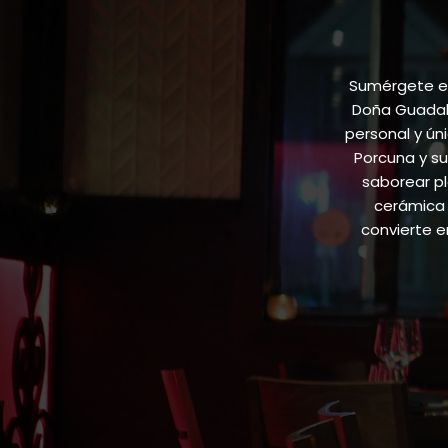
Sumérgete en
Doña Guadalu
personal y ún
Porcuna y su
saborear pl
cerámica 
convierte 