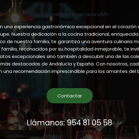
chosen
on
Un viaje culinario memorable
the
product
 una experiencia gastronómica excepcional en el corazón
page
pe. Nuestra dedicación a la cocina tradicional, enriquecida
ico de nuestra familia, te garantiza una aventura culinaria m
 familia, reconocidos por su hospitalidad inmejorable, te invi
atos excepcionales sino también a descubrir una de las co
más destacadas de Andalucía y España. Con nosotros, cada
en una recomendación imprescindible para los amantes del 
Contactar
Llámanos: 954 81 05 58