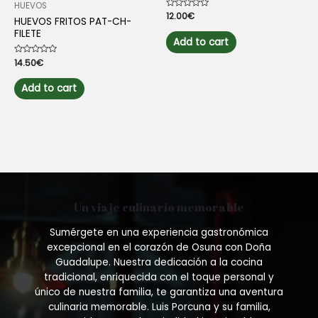
HUEVOS
Rated
12.00
€
HUEVOS FRITOS PAT-CH-
0
out
FILETE
of
Add to cart
5
Rated
14.50
€
0
out
of
Add to cart
5
Un viaje culinario memorable
Sumérgete en una experiencia gastronómica
excepcional en el corazón de Osuna con Doña
Guadalupe. Nuestra dedicación a la cocina
tradicional, enriquecida con el toque personal y
único de nuestra familia, te garantiza una aventura
culinaria memorable. Luis Porcuna y su familia,