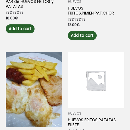
PAR de HUEVOS FRITOS y
HUEVOS
PATATAS
HUEVOS
FRITOS,PIMIEN,PAT,CHOR
Rated
10.00
€
0
out
Rated
12.00
€
of
0
Add to cart
5
out
of
Add to cart
5
HUEVOS
HUEVOS FRITOS PATATAS
FILETE