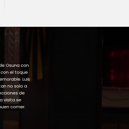
le
ts.
ns
n
ct
 de Osuna con
 con el toque
emorable. Luis
tan no solo a
lecciones de
 visita se
buen comer.