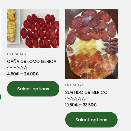
ENTRADAS
CAÑA de LOMO IBERICA
4.50
€
–
24.00
€
Rated
0
out
This
of
ENTRADAS
5
Select options
product
This
SURTIDO de IBERICO
has
product
multiple
has
19.50
€
–
33.50
€
Rated
0
variants.
multiple
out
This
of
The
variants.
5
Select options
produ
options
The
has
may