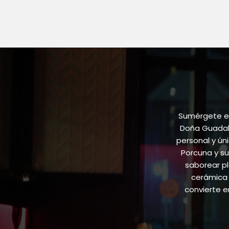
Sumérgete en
Doña Guadalu
personal y ún
Porcuna y su
saborear pl
cerámica 
convierte 