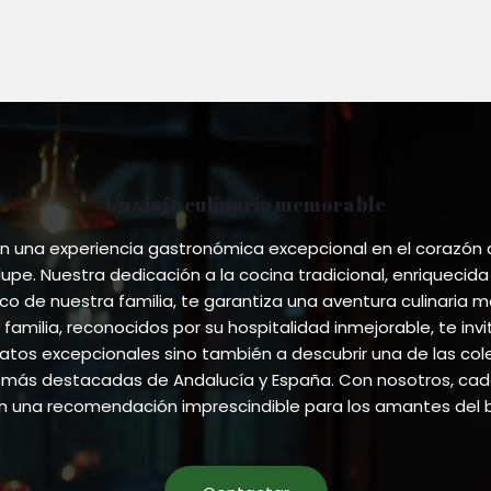
options
multip
be
may
varian
chosen
be
The
on
chosen
optio
the
on
may
product
the
be
page
product
chose
page
on
Un viaje culinario memorable
the
produ
 una experiencia gastronómica excepcional en el corazón
page
pe. Nuestra dedicación a la cocina tradicional, enriquecida
ico de nuestra familia, te garantiza una aventura culinaria m
 familia, reconocidos por su hospitalidad inmejorable, te invi
atos excepcionales sino también a descubrir una de las co
más destacadas de Andalucía y España. Con nosotros, cada
en una recomendación imprescindible para los amantes del 