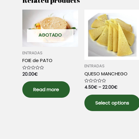
Related products
AGOTADO
ENTRADAS
FOIE de PATO
ENTRADAS
QUESO MANCHEGO
20.00
€
Rated
0
out
of
4.50
€
–
22.00
€
Rated
5
Read more
0
out
of
5
Select options