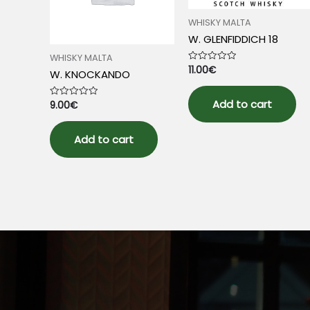
WHISKY MALTA
W. GLENFIDDICH 18
WHISKY MALTA
11.00
€
Rated
W. KNOCKANDO
0
out
of
5
Add to cart
9.00
€
Rated
0
out
of
5
Add to cart