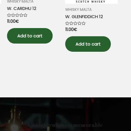
WHISKY MALTA
W. CARDHU 12
WHISKY MALTA
W. GLENFIDDICH 12
11.00
€
Rated
0
out
11.00
€
Rated
of
0
5
Add to cart
out
of
5
Add to cart
Un viaje culinario memorable