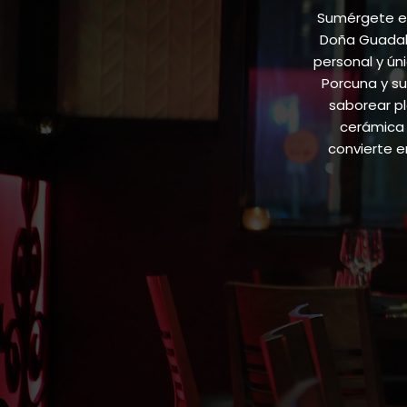
Sumérgete en
Doña Guadalu
personal y ún
Porcuna y su
saborear pl
cerámica 
convierte 