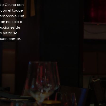
 de Osuna con
 con el toque
emorable. Luis
tan no solo a
lecciones de
 visita se
buen comer.