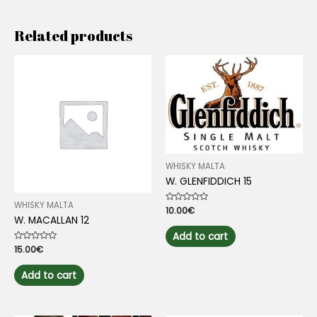
Related products
WHISKY MALTA
W. GLENFIDDICH 15
WHISKY MALTA
Rated
10.00
€
0
W. MACALLAN 12
out
of
Add to cart
5
Rated
15.00
€
0
out
of
Add to cart
5