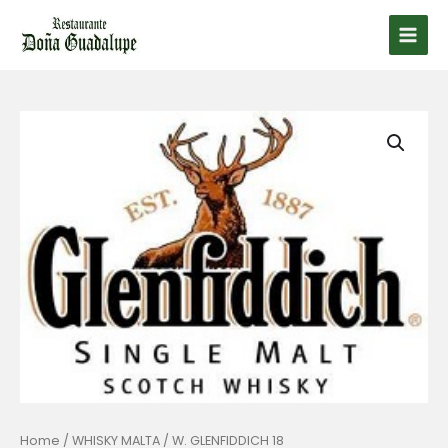
Ir
al
Main
contenido
Men
Home
/
WHISKY MALTA
/ W. GLENFIDDICH 18