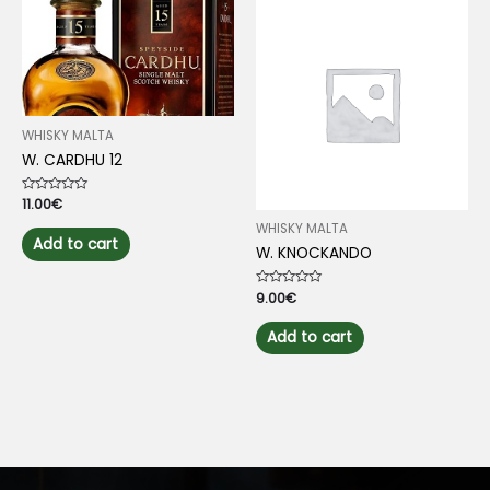
WHISKY MALTA
W. CARDHU 12
Rated
11.00
€
0
out
WHISKY MALTA
of
Add to cart
W. KNOCKANDO
5
Rated
9.00
€
0
out
of
Add to cart
5