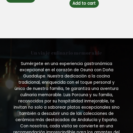
of
Add to cart
5
Un viaje culinario memorable
Sumérgete en una experiencia gastronómica
excepcional en el corazón de Osuna con Doña
Guadalupe. Nuestra dedicación a la cocina
tradicional, enriquecida con el toque personal y
único de nuestra familia, te garantiza una aventura
culinaria memorable. Luis Porcuna y su familia,
reconocidos por su hospitalidad inmejorable, te
invitan no solo a saborear platos excepcionales sino
también a descubrir una de las colecciones de
cerámica más destacadas de Andalucía y España.
Con nosotros, cada visita se convierte en una
recomendación imprescindible para los amantes del