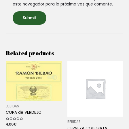
este navegador para la próxima vez que comente.
Related products
BEBIDAS
COPA de VERDEJO
BEBIDAS
Rated
4.00
€
0
CERVEZA COLEGIATA