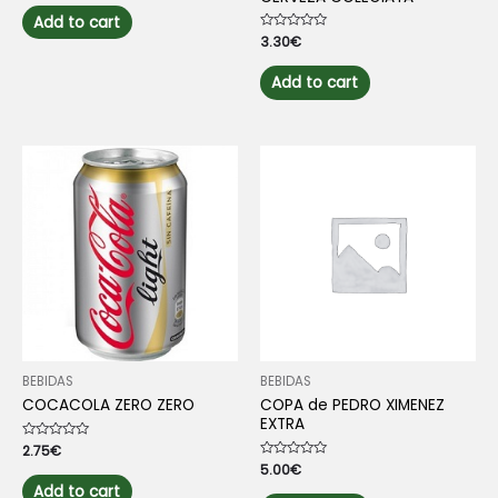
out
of
Add to cart
5
Rated
3.30
€
0
out
of
Add to cart
5
BEBIDAS
BEBIDAS
COCACOLA ZERO ZERO
COPA de PEDRO XIMENEZ
EXTRA
Rated
2.75
€
0
Rated
5.00
€
out
0
of
Add to cart
out
5