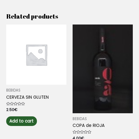
Related products
BEBIDAS
CERVEZA SIN GLUTEN
Rated
2.50
€
0
out
BEBIDAS
of
Add to cart
5
COPA de RIOJA
Rated
4.00
€