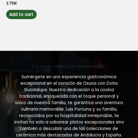
Rated
2.75
€
0
out
of
Add to cart
5
Un viaje culinario memorable
Sumérgete en una experiencia gastronómica
excepcional en el corazón de Osuna con Doña
Guadalupe. Nuestra dedicación a la cocina
tradicional, enriquecida con el toque personal y
único de nuestra familia, te garantiza una aventura
culinaria memorable. Luis Porcuna y su familia,
reconocidos por su hospitalidad inmejorable, te
invitan no solo a saborear platos excepcionales sino
también a descubrir una de las colecciones de
cerámica más destacadas de Andalucía y España.