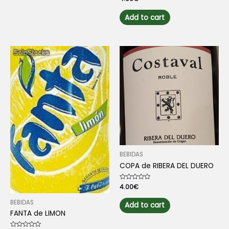
0
out
of
Add to cart
5
BEBIDAS
COPA de RIBERA DEL DUERO
Rated
4.00
€
0
out
BEBIDAS
of
Add to cart
5
FANTA de LIMON