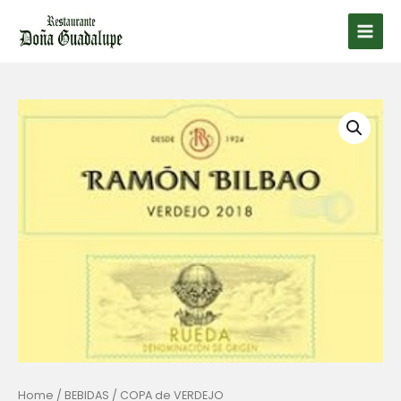
Ir
al
Main
contenido
Men
Home
/
BEBIDAS
/ COPA de VERDEJO