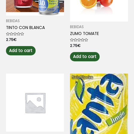
BEBIDAS
BEBIDAS
TINTO CON BLANCA
ZUMO TOMATE
Rated
2.75
€
0
Rated
2.75
€
out
0
of
Add to cart
out
5
of
Add to cart
5