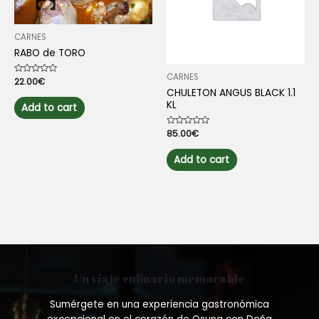
CARNES
RABO de TORO
CARNES
Rated
22.00
€
0
CHULETON ANGUS BLACK 1.1
out
KL
of
Add to cart
5
Rated
85.00
€
0
out
of
Add to cart
5
Un viaje culinario memorable
Sumérgete en una experiencia gastronómica