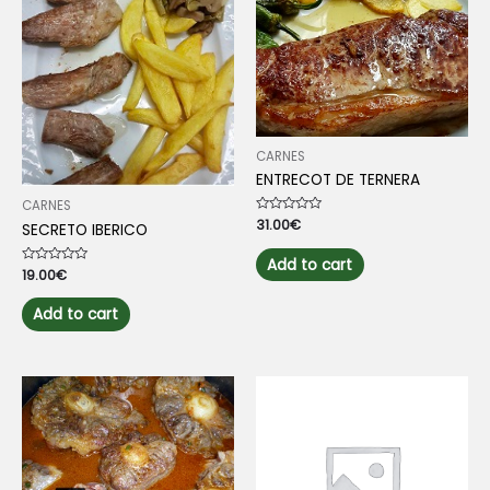
CARNES
ENTRECOT DE TERNERA
CARNES
Rated
31.00
€
SECRETO IBERICO
0
out
of
Add to cart
5
Rated
19.00
€
0
out
of
Add to cart
5